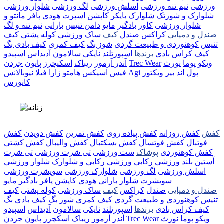
ورزشی
نیم تنه ورزشی
اسلش ورزشی
لگ ورزشی
شلوار ورزشی
شلوارک و شورتک
شلوارک بایکر
کاپشن اسپرت
هودی
پافر
مانتو و
شلوار ورزشی
کاور
بادگیر
مایو
دامن تنیس
بارانی
نیم تنه و لگ
صندل و دمپایی
کراکس
صندل
کیف
ساک ورزشی
کوله پشتی
کیف
تنیس
کوهنوردی و طبیعت گردی
شوز بگ
کیف کمری
کیف بادی بگ
کیف کراس بادی
برندها
اسپورتلند
نایکی
سالامون
آدیداس
اسپیدو
ویکو
پوما
نورث
Trec Wear
آندر آرمور
ریباک
اسکیچرز
پایون
جردن
پول اند بیر
ویکتور
Agi
فیس
اسیکس
هامتو
زارا
فیلا
نیوبالانس
کانورس
کفش
کفش روزانه
کفش پیاده روی
کفش تمرین
کفش دویدن
کفش
فوتبال
کفش فوتسال
کفش بسکتبال
کفش والیبال
کفش کشتی
کفش کوهنوردی
پوشاک
ست ورزشی
تی شرت ورزشی
تی شرت
آستین بلند ورزشی
رکابی ورزشی
رکابی و شلوارک
شلوار ورزشی
اسلش ورزشی
لگ ورزشی
شلوارک ورزشی
سویشرت ورزشی
سویشرت شلوار
بارانی
هودی
کاپشن
پافر
بادگیر
مایو
صندل و دمپایی
صندل
کراکس
کیف
ساک ورزشی
کوله پشتی
کیف
تنیس
کوهنوردی و طبیعت گردی
کیف کمری
شوز بگ
کیف بادی بگ
کیف کراس بادی
برندها
اسپورتلند
نایکی
سالامون
آدیداس
اسپیدو
ویکو
پوما
نورث
Trec Wear
آندر آرمور
ریباک
اسکچرز
پایون
جردن