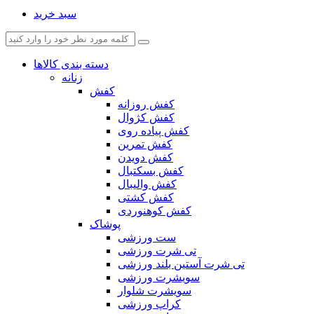
سبد خرید
دسته بندی کالاها
زنانه
کفش
کفش روزانه
کفش کژوال
کفش پیاده روی
کفش تمرین
کفش دویدن
کفش بسکتبال
کفش والیبال
کفش کشتی
کفش کوهنوردی
پوشاک
ست ورزشی
تی شرت ورزشی
تی شرت آستین بلند ورزشی
سویشرت ورزشی
سویشرت شلوار
کراپ ورزشی