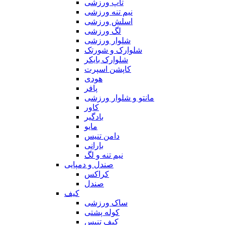
تاپ ورزشی
نیم تنه ورزشی
اسلش ورزشی
لگ ورزشی
شلوار ورزشی
شلوارک و شورتک
شلوارک بایکر
کاپشن اسپرت
هودی
پافر
مانتو و شلوار ورزشی
کاور
بادگیر
مایو
دامن تنیس
بارانی
نیم تنه و لگ
صندل و دمپایی
کراکس
صندل
کیف
ساک ورزشی
کوله پشتی
کیف تنیس