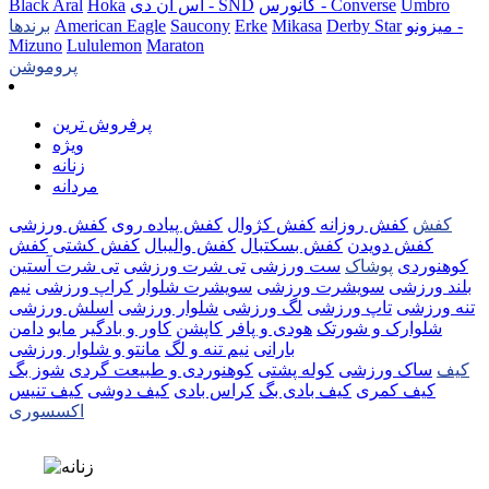
Umbro
کانورس - Converse
اس ان دی - SND
Hoka
Black Aral
میزونو -
Derby Star
Mikasa
Erke
Saucony
American Eagle
برندها
Mizuno
Lululemon
Maraton
پروموشن
پرفروش ترین
ویژه
زنانه
مردانه
کفش
کفش روزانه
کفش کژوال
کفش پیاده روی
کفش ورزشی
کفش دویدن
کفش بسکتبال
کفش والیبال
کفش کشتی
کفش
کوهنوردی
پوشاک
ست ورزشی
تی شرت ورزشی
تی شرت آستین
بلند ورزشی
سویشرت ورزشی
سویشرت شلوار
کراپ ورزشی
نیم
تنه ورزشی
تاپ ورزشی
لگ ورزشی
شلوار ورزشی
اسلش ورزشی
شلوارک و شورتک
هودی و پافر
کاپشن
کاور و بادگیر
مایو
دامن
بارانی
نیم تنه و لگ
مانتو و شلوار ورزشی
کیف
ساک ورزشی
کوله پشتی
کوهنوردی و طبیعت گردی
شوز بگ
کیف کمری
کیف بادی بگ
کراس بادی
کیف دوشی
کیف تنیس
اکسسوری