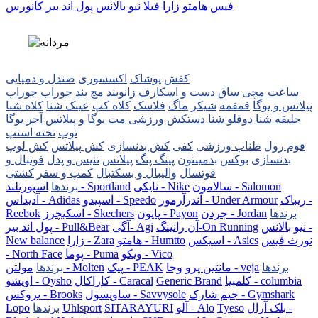
فیس
هامتو
زارا
فیلا
نیو بالانس
پول اند بیر
کانورس
کفش
پوشاک
اکسسوری
صندل و دمپایی
ساعت مچی
ساق دست و اسکارف
زانوبند
مچ بند
جوراب
جوراب
پیلاتس و یوگا
قمقمه
شیکر
ماگ
فلاسک
کلاه کپ
عینک شنا
کلاه شنا
جلیقه شنا
دوقلو شنا
دستکش ورزشی
مت یوگا و پیلاتس
آجر یوگا
توپ
تخته استپ
فوم رول
طناب ورزشی
کفی
کش بدنسازی
کش پیلاتس
کش لوپ
بدنسازی
بوکس
بدمینتون
پینگ پنگ
پیلاتس
تنیس و پدل
فوتبال و
فوتسال
والیبال و بسکتبال
کمپ و سفر
کشتی
سالامون - Salomon
نایکی - Nike
اسپورتلند - Sportland
برندها
ریباک -
آندرآرمور - Under Armour
اسپیدو - Speedo
آدیداس - Adidas
برندها
جردن - Jordan
پایون - Payon
اسکیچرز - Skechers
Reebok
نیو بالانس -
آن رانینگ-On Running
آگی- Agi
پول اند بیر - Pull&Bear
نورث فیس
اسیکس - Asics
هامتو - Humtto
زارا - Zara
New balance
ویکو - Vico
پوما - Puma
- North Face
برندها
وجا - veja
مانتین پرو
پیک - PEAK
مولتن - Molten
برندها
کلمبیا - columbia
Generic Brand
کاراکال - Caracal
اویشو - Oysho
جیم شارک - Gymshark
ساویسول - Savvysole
بروکس - Brooks
بلک آرال -
Tyeso
آلو - Alo
SITARAYURI
Uhlsport
برندها
Lopo