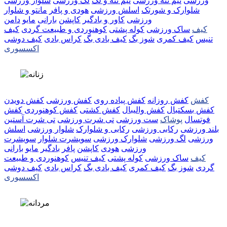
ورزشی
نیم تنه ورزشی
نیم تنه و لگ
لگ ورزشی
شلوار ورزشی
شلوارک و شورتک
اسلش ورزشی
هودی و پافر
مانتو و شلوار
ورزشی
کاور و بادگیر
کاپشن
بارانی
مایو
دامن
کیف
ساک ورزشی
کوله پشتی
کوهنوردی و طبیعت گردی
کیف
تنیس
کیف کمری
شوز بگ
کیف بادی بگ
کراس بادی
کیف دوشی
اکسسوری
کفش
کفش روزانه
کفش پیاده روی
کفش ورزشی
کفش دویدن
کفش بسکتبال
کفش والیبال
کفش کشتی
کفش کوهنوردی
کفش
فوتسال
پوشاک
ست ورزشی
تی شرت ورزشی
تی شرت آستین
بلند ورزشی
رکابی ورزشی
رکابی و شلوارک
شلوار ورزشی
اسلش
ورزشی
لگ ورزشی
شلوارک ورزشی
سویشرت شلوار
سویشرت
ورزشی
هودی
کاپشن
پافر
بادگیر
مایو
بارانی
کیف
ساک ورزشی
کوله پشتی
کیف تنیس
کوهنوردی و طبیعت
گردی
شوز بگ
کیف کمری
کیف بادی بگ
کراس بادی
کیف دوشی
اکسسوری