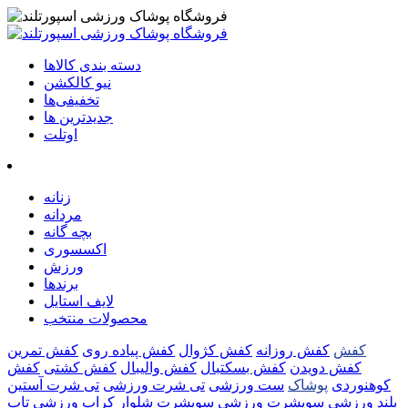
دسته بندی کالاها
نیو کالکشن
تخفیفی‌ها
جدیدترین ها
اوتلت
زنانه
مردانه
بچه گانه
اکسسوری
ورزش
برندها
لایف استایل
محصولات منتخب
کفش
کفش روزانه
کفش کژوال
کفش پیاده روی
کفش تمرین
کفش دویدن
کفش بسکتبال
کفش والیبال
کفش کشتی
کفش
کوهنوردی
پوشاک
ست ورزشی
تی شرت ورزشی
تی شرت آستین
بلند ورزشی
سویشرت ورزشی
سویشرت شلوار
کراپ ورزشی
تاپ